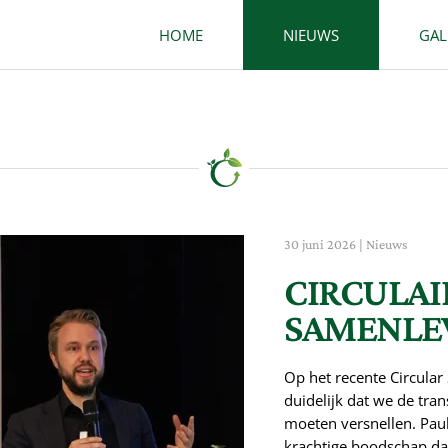
HOME
NIEUWS
GAL
30 juni 2026
|
Nieuws
CIRCULAI
SAMENLE
Op het recente Circular
duidelijk dat we de tran
moeten versnellen. Paul
krachtige boodschap dat