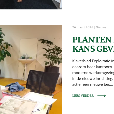
26 maart 2026
|
Nieuws
PLANTEN
KANS GE
Klaverblad Exploitatie 
daarom haar kantoorrui
moderne werkomgeving. 
in de nieuwe inrichting
actief een nieuwe bes…
LEES VERDER