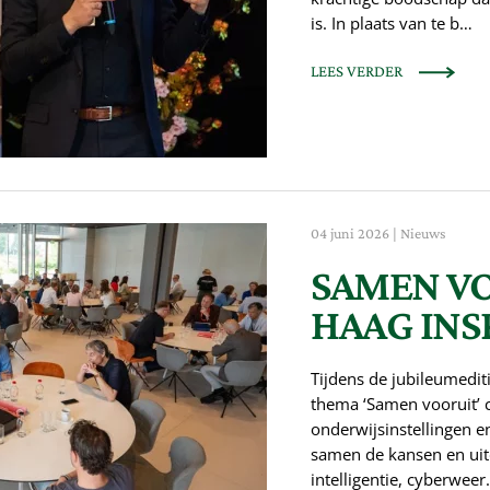
is. In plaats van te b…
LEES VERDER
04 juni 2026
|
Nieuws
SAMEN VO
HAAG INS
Tijdens de jubileumedit
thema ‘Samen vooruit’ 
onderwijsinstellingen e
samen de kansen en uit
intelligentie, cyberwee