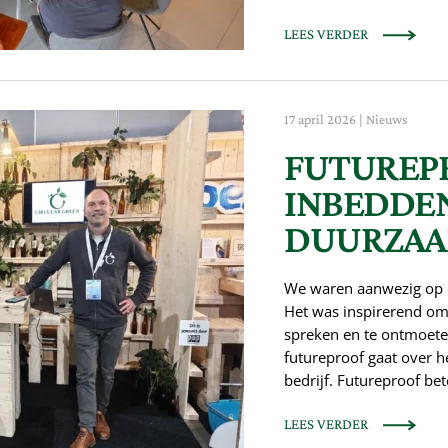
LEES VERDER
17 april 2026
|
Nieuws
FUTUREPR
INBEDDE
DUURZAA
We waren aanwezig op 
Het was inspirerend o
spreken en te ontmoeten
futureproof gaat over 
bedrijf. Futureproof b
LEES VERDER