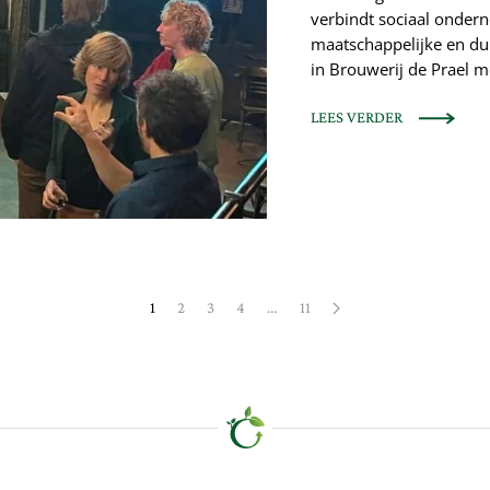
verbindt sociaal onder
maatschappelijke en du
in Brouwerij de Prael m
LEES VERDER
1
2
3
4
…
11